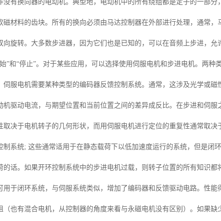
作没有换向器的电动机。典型地，电动机中的所有绕组都是定子的一部分
软磁材料的齿块。所有的换向必须由马达控制器在外部进行处理，通常，
双向旋转。大多数步进器，因为它们也是已知的，可以在音频上步进，允
开始”和“停止”。对于某些应用，可以选择使用伺服电机和步进电机。两
。伺服电机需要某种类型的编码器反馈控制系统。通常，这涉及光学或磁
动机驱动电流，与期望位置和当前位置之间的差异成反比。在步进和伺服
性取决于电机转子的几何形状，而用伺服电机进行定位的重复性通常取决
控制系统; 这些通常适用于在静态载荷下以低加速度运行的系统，但是闭
荷的话。如果开环控制系统中的步进电机过载，则转子位置的所有知识都将
可用于闭环系统，与伺服系统类似，增加了编码器和反馈驱动电路。性能
阻（也有混合电机，从控制器的角度来看与永磁电机没有区别）。如果缺