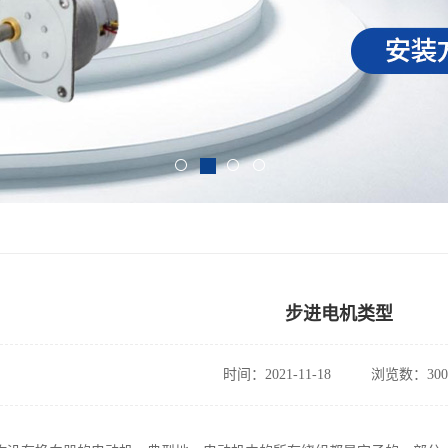
步进电机类型
时间：2021-11-18
浏览数：300