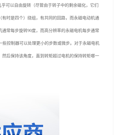
几乎可以自由旋转（尽管由于转子中的剩余磁化，它们
（有时是四个）绕组，有共同的回路，而永磁电动机通
通常每步旋转90度，而高分辨率的永磁电机每步通常
行，一些控制器可以处理更小的步数或微步。对于永磁电机
，然后保持该角度，直到转矩超过电机的保持转矩哪一