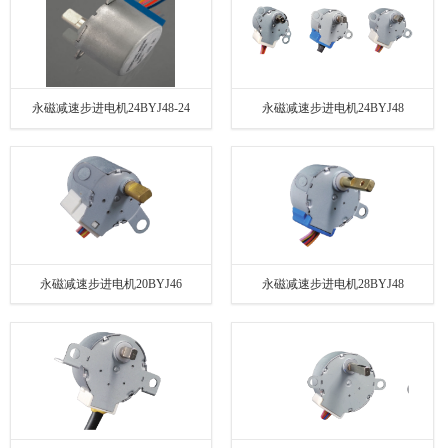
永磁减速步进电机24BYJ48-24
永磁减速步进电机24BYJ48
永磁减速步进电机20BYJ46
永磁减速步进电机28BYJ48