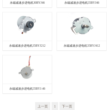
永磁减速步进电机30BYJ46
永磁减速步进电机35BYJ46
永磁减速步进电机35BYJ212
永磁减速步进电机35BYJ412
永磁减速步进电机35BYJ-46
上一页
1
下一页