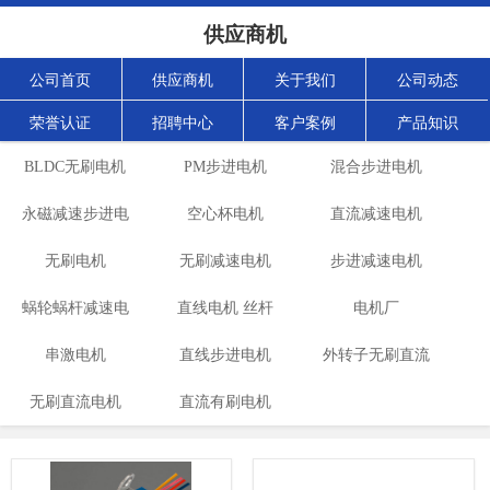
供应商机
公司首页
供应商机
关于我们
公司动态
荣誉认证
招聘中心
客户案例
产品知识
BLDC无刷电机
PM步进电机
混合步进电机
永磁减速步进电
空心杯电机
直流减速电机
无刷电机
机
无刷减速电机
步进减速电机
蜗轮蜗杆减速电
直线电机 丝杆
电机厂
串激电机
机
（推杆）电机
直线步进电机
外转子无刷直流
无刷直流电机
直流有刷电机