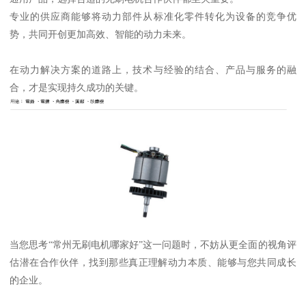
专业的供应商能够将动力部件从标准化零件转化为设备的竞争优
势，共同开创更加高效、智能的动力未来。
在动力解决方案的道路上，技术与经验的结合、产品与服务的融
合，才是实现持久成功的关键。
当您思考“常州无刷电机哪家好”这一问题时，不妨从更全面的视角评
估潜在合作伙伴，找到那些真正理解动力本质、能够与您共同成长
的企业。