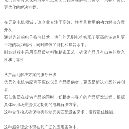
更优化的解决方案。
在无刷电机领域，该企业专注于高效、静音且耐用的动力解决方案
开发。
通过先进的电子换向技术，他们的无刷电机实现了更高的转速和更
平稳的动力输出，同时降低了能耗和噪音水平。
制造过程中采用高品质材料和精密工艺，确保产品具有出色的耐久
性和可靠性。
从产品到解决方案的服务升级
优秀的电机供应商不应仅仅是产品提供者，更应是解决方案的共创
者。
石佳集团在提供产品的同时，积极参与客户的产品研发过程，根据
具体应用场景提供定制化的电机解决方案。
这种合作模式确保电机能够完美匹配设备需求，发挥最佳性能。
这种服务理念体现在其广泛的应用案例中。