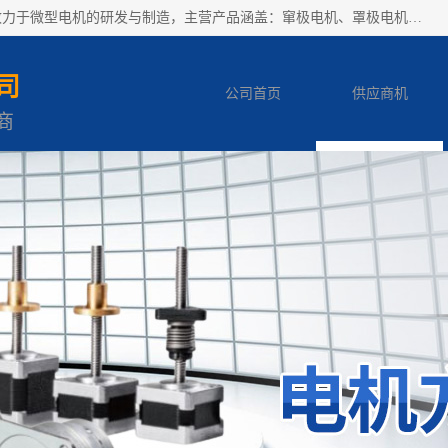
湖北省石佳电气有限公司、苏州分集公司，团成立以来一直致力于微型电机的研发与制造，主营产品涵盖：窜极电机、罩极电机、PM步进电机、永磁减速步进电机、直流有刷电机、直流无刷电机等，提供产品的同时参与客户的产品研发，提供最优电机解决方案。
司
公司首页
供应商机
商
产品知识
客户案例