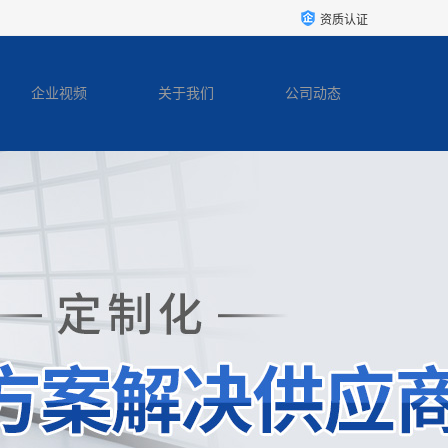
资质认证
企业视频
关于我们
公司动态
联系方式