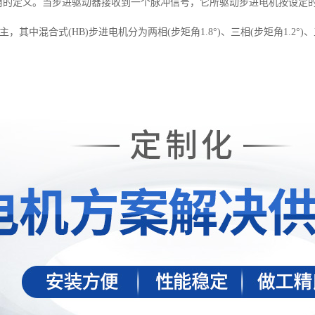
距角的定义。当步进驱动器接收到一个脉冲信号，它所驱动步进电机按设定的
 主，其中混合式(HB)步进电机分为两相(步矩角1.8°)、三相(步矩角1.2°)、五