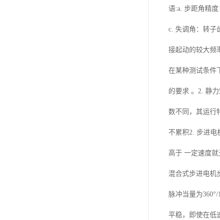
外转子无刷直流
语:a. 步距角
无刷直流电机
c. 失调角：转
直流有刷电机
接起动的较大频
在某种测试条件
的要求 。2. 
数不同，其运行
不累积2. 步进
高于 一定速度就
混合式步进电机步
脉冲当量为360
平稳，即使在低速