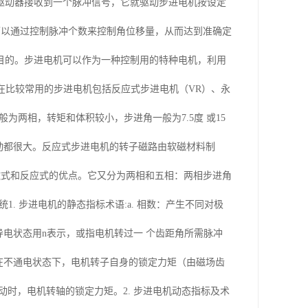
驱动器接收到一个脉冲信号，它就驱动步进电机按设定
可以通过控制脉冲个数来控制角位移量，从而达到准确定
目的。步进电机可以作为一种控制用的特种电机，利用
现在比较常用的步进电机包括反应式步进电机（VR）、永
为两相，转矩和体积较小，步进角一般为7.5度 或15
振动都很大。反应式步进电机的转子磁路由软磁材料制
磁式和反应式的优点。它又分为两相和五相：两相步进角
1. 步进电机的静态指标术语:a. 相数：产生不同对极
导电状态用n表示，或指电机转过一 个齿距角所需脉冲
电机在不通电状态下，电机转子自身的锁定力矩（由磁场齿
动时，电机转轴的锁定力矩。2. 步进电机动态指标及术