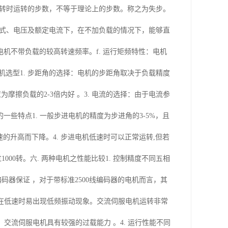
机运转时运转的步数，不等于理论上的步数。称之为失步。
动形式、电压及额定电流下，在不加负载的情况下，能够直
机不带负载的较高转速频率。f. 运行矩频特性：电机
选型1. 步距角的选择：电机的步距角取决于负载精度
摩擦负载的2-3倍内好 。3. 电流的选择：由于电流参
些特点1. 一般步进电机的精度为步进角的3-5%，且
转速的升高而下降。4. 步进电机低速时可以正常运转,但若
000转。六. 两种电机之性能比较1. 控制精度不同五相
编码器保证 ，对于带标准2500线编码器的电机而言，其
步进电机在低速时易出现低频振动现象。交流伺服电机运转非常
交流伺服电机具有较强的过载能力 。4. 运行性能不同