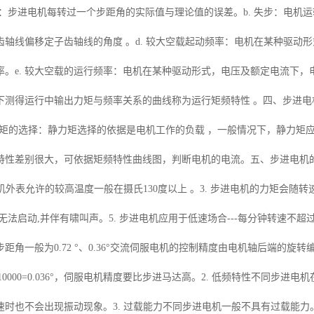
精度：步进电机每转过一个步距角的实际值与理论值的误差。b. 失步：电
子齿轴线偏移定子齿轴线的角度 。d. 较大空载起动频率：电机在某种驱
率。e. 较大空载的运行频率：电机在某种驱动形式，电压及额定电流下，电
下测得运行中输出力矩与频率关系的曲线称为运行矩频特性 。四、步进电机
静力矩的选择：静力矩选择的依据是电机工作的负载 ，一般情况下，静力矩应为
特性差别很大，可依据矩频特性曲线图，判断电机的电流。五、步进电机的一
电机外表允许的较高温度一般在摄氏130度以上 。3. 步进电机的力矩会随
无法启动,并伴有啸叫声。5. 步进电机应用于低速场合---每分钟转速不超过1
距角一般为0.72 °、0.36°交流伺服电机的控制精度由电机轴后端的旋转
°/10000=0.036°，伺服电机精度要比步进马达高。2. 低频特性不同
时也不会出现振动现象。3. 过载能力不同步进电机一般不具有过载能力。