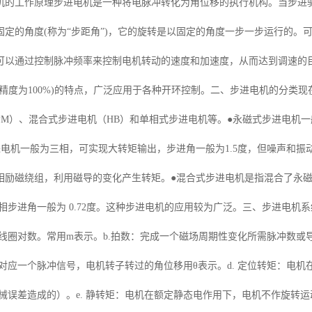
机的工作原理步进电机是一种将电脉冲转化为角位移的执行机构。当步进
固定的角度(称为“步距角”)，它的旋转是以固定的角度一步一步运行的。
可以通过控制脉冲频率来控制电机转动的速度和加速度，从而达到调速的
(精度为100%)的特点，广泛应用于各种开环控制。二、步进电机的分类
M）、混合式步进电机（HB）和单相式步进电机等。●永磁式步进电机一般
进电机一般为三相，可实现大转矩输出，步进角一般为1.5度，但噪声和
相励磁绕组，利用磁导的变化产生转矩。●混合式步进电机是指混合了永
五相步进角一般为 0.72度。这种步进电机的应用较为广泛。三、步进电机系统
磁线圈对数。常用m表示。b.拍数：完成一个磁场周期性变化所需脉冲数或
角：对应一个脉冲信号，电机转子转过的角位移用θ表示。d. 定位转矩：
械误差造成的）。e. 静转矩：电机在额定静态电作用下，电机不作旋转运