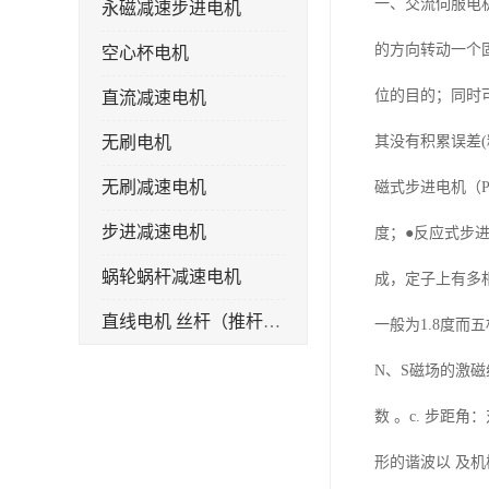
一、交流伺服电
永磁减速步进电机
的方向转动一个
空心杯电机
位的目的；同时
直流减速电机
无刷电机
其没有积累误差
无刷减速电机
磁式步进电机（P
步进减速电机
度；●反应式步
蜗轮蜗杆减速电机
成，定子上有多
直线电机 丝杆（推杆）电机
一般为1.8度而
电机厂
N、S磁场的激
串激电机
数 。c. 步距
直线步进电机
形的谐波以 及机