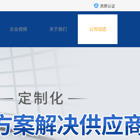
资质认证
企业视频
关于我们
公司动态
联系方式