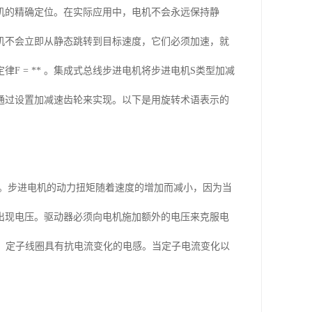
机的精确定位。在实际应用中，电机不会永远保持静
机不会立即从静态跳转到目标速度，它们必须加速，就
 = ** 。集成式总线步进电机将步进电机S类型加减
通过设置加减速齿轮来实现。以下是用旋转术语表示的
如上图所示。步进电机的动力扭矩随着速度的增加而减小，因为当
出现电压。驱动器必须向电机施加额外的电压来克服电
，定子线圈具有抗电流变化的电感。当定子电流变化以