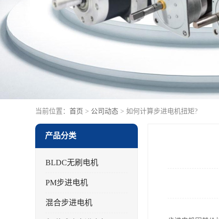
当前位置：
首页
>
公司动态
> 如何计算步进电机扭矩?
产品分类
BLDC无刷电机
PM步进电机
混合步进电机