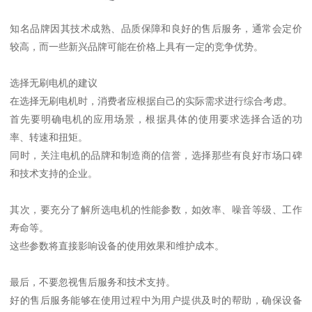
知名品牌因其技术成熟、品质保障和良好的售后服务，通常会定价
较高，而一些新兴品牌可能在价格上具有一定的竞争优势。
选择无刷电机的建议
在选择无刷电机时，消费者应根据自己的实际需求进行综合考虑。
首先要明确电机的应用场景，根据具体的使用要求选择合适的功
率、转速和扭矩。
同时，关注电机的品牌和制造商的信誉，选择那些有良好市场口碑
和技术支持的企业。
其次，要充分了解所选电机的性能参数，如效率、噪音等级、工作
寿命等。
这些参数将直接影响设备的使用效果和维护成本。
最后，不要忽视售后服务和技术支持。
好的售后服务能够在使用过程中为用户提供及时的帮助，确保设备