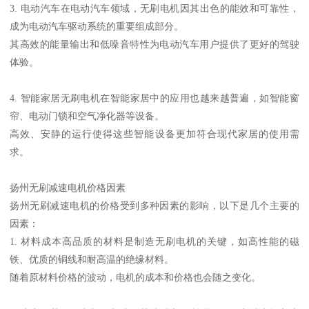
3. 电动汽车在电动汽车领域，无刷电机因其出色的能效和可靠性，
成为电动汽车驱动系统的重要组成部分。
其高效的能量输出和低噪音特性为电动汽车用户提供了更好的驾驶
体验。
4. 智能家居无刷电机在智能家居中的应用也越来越普遍，如智能窗
帘、电动门锁和空气净化器等设备。
高效、安静的运行使得这些智能设备更加符合现代家居的使用需
求。
扬州无刷减速电机价格因素
扬州无刷减速电机的价格受到多种因素的影响，以下是几个主要的
因素：
1. 材料成本高品质的材料是制造无刷电机的关键，如高性能的磁
铁、优质的铜线和耐高温的绝缘材料。
随着原材料价格的波动，电机的成本和价格也会随之变化。