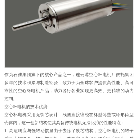
作为石佳集团旗下的核心产品之一，连云港空心杯电机厂依托集团
多年的技术积累与制造经验，致力于为全球客户提供高性能、高可
靠性的空心杯电机产品，助力各行各业实现更高效、更精准的动力
控制。
空心杯电机的技术优势
空心杯电机采用无铁芯设计，线圈直接缠绕在杯型薄壁或环形筒型
壳体内，这一创新结构使其具备传统电机无法比拟的性能特点：
1. 高速响应与低转动惯量由于去除了铁芯结构，空心杯电机的转子