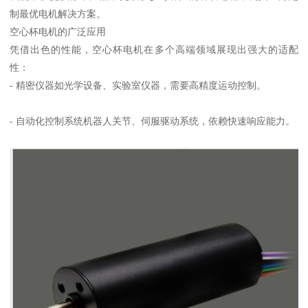
制最优电机解决方案。
空心杯电机的广泛应用
凭借出色的性能，空心杯电机在多个高端领域展现出强大的适配
性：
- 精密仪器如光学设备、实验室仪器，需要高精度运动控制。
- 自动化控制系统机器人关节、伺服驱动系统，依赖快速响应能力。