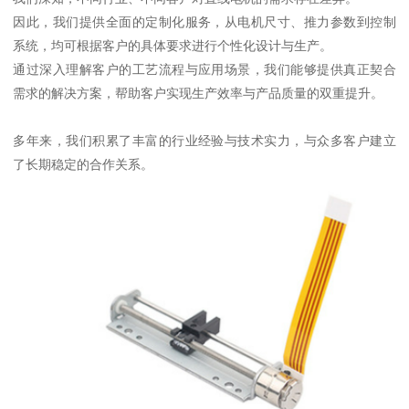
因此，我们提供全面的定制化服务，从电机尺寸、推力参数到控制
系统，均可根据客户的具体要求进行个性化设计与生产。
通过深入理解客户的工艺流程与应用场景，我们能够提供真正契合
需求的解决方案，帮助客户实现生产效率与产品质量的双重提升。
多年来，我们积累了丰富的行业经验与技术实力，与众多客户建立
了长期稳定的合作关系。