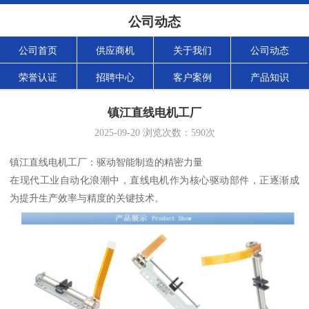
公司动态
公司首页
供应商机
关于我们
公司动态
荣誉认证
招聘中心
客户案例
产品知识
镇江直线电机工厂
2025-09-20
浏览次数：
590
次
镇江直线电机工厂：驱动智能制造的精密力量
在现代工业自动化浪潮中，直线电机作为核心驱动部件，正逐渐成
为提升生产效率与精度的关键技术。