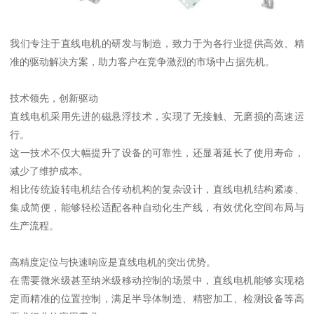
我们专注于直线电机的研发与制造，致力于为各行业提供高效、精
准的驱动解决方案，助力客户在竞争激烈的市场中占据先机。
技术领先，创新驱动
直线电机采用先进的磁悬浮技术，实现了无接触、无磨损的高速运
行。
这一技术不仅大幅提升了设备的可靠性，还显著延长了使用寿命，
减少了维护成本。
相比传统旋转电机结合传动机构的复杂设计，直线电机结构紧凑、
集成简便，能够轻松适配各种自动化生产线，有效优化空间布局与
生产流程。
高精度定位与快速响应是直线电机的突出优势。
在需要微米级甚至纳米级移动控制的场景中，直线电机能够实现稳
定而精准的位置控制，满足半导体制造、精密加工、检测设备等高