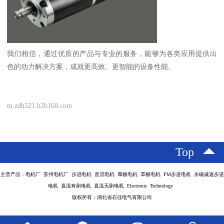
我们相信，通过优质的产品与专业的服务，能够为各类应用提供出
色的动力解决方案，成就更高效、更智能的设备性能。
m.zdh521.b2b168.com
Top
主营产品：电机厂 苏州电机厂 步进电机 直流电机 窜极电机 罩极电机 PM步进电机 永磁减速步进
电机 直流有刷电机 直流无刷电机 Electronic Technology
版权所有：湖北省石佳电气有限公司