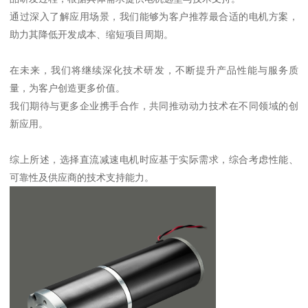
通过深入了解应用场景，我们能够为客户推荐最合适的电机方案，
助力其降低开发成本、缩短项目周期。
在未来，我们将继续深化技术研发，不断提升产品性能与服务质
量，为客户创造更多价值。
我们期待与更多企业携手合作，共同推动动力技术在不同领域的创
新应用。
综上所述，选择直流减速电机时应基于实际需求，综合考虑性能、
可靠性及供应商的技术支持能力。