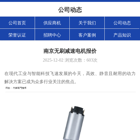
公司动态
公司首页
供应商机
关于我们
公司动态
荣誉认证
招聘中心
客户案例
产品知识
南京无刷减速电机报价
2025-12-02
浏览次数：
603
次
在现代工业与智能科技飞速发展的今天，高效、静音且耐用的动力
解决方案已成为众多行业关注的焦点。