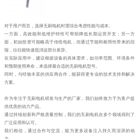
对于用户而言，选择无刷电机时需综合考虑性能与成本。
一方面，高效能和低维护特性可帮助降低长期运营开支；另一方
面，初始投资可能略高于传统电机，但通过节能和耐用性带来的回
报，往往能快速抵消这部分差异。
在实际应用中，建议根据设备的具体需求，如功率范围、环境条件
和预期使用寿命，来选择最合适的无刷电机型号。
同时，与经验丰富的供应商合作，能获得更专业的技术支持和解决
方案。
作为专注于无刷电机研发与生产的厂家，我们始终致力于为客户提
供优质的动力产品。
通过持续创新和严格质量控制，我们的无刷电机在多个领域得到了
广泛应用和认可。
我们相信，通过合作与交流，能为更多设备注入持久而澎湃的动
力。