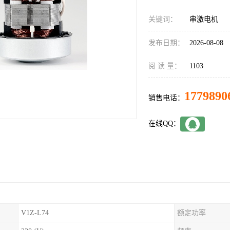
关键词：
串激电机
发布日期：
2026-08-08
阅 读 量：
1103
1779890
销售电话：
在线QQ：
V1Z-L74
额定功率