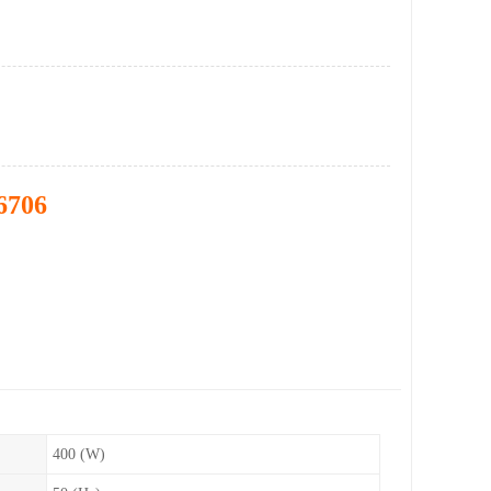
6706
400 (W)