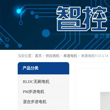
当前位置：
首页
>
供应商机
>
串激电机
> 串激电机V1Z-L74
产品分类
BLDC无刷电机
PM步进电机
混合步进电机