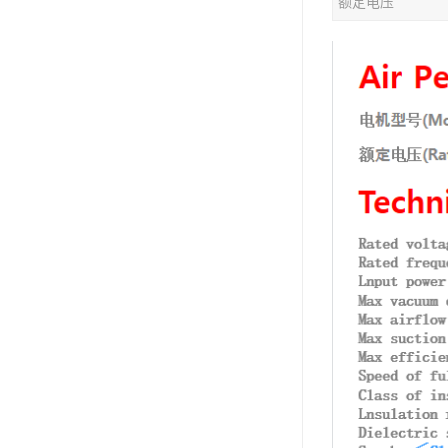
额定电压
外转子无刷直流
无刷直流电机
直流有刷电机