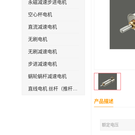
永磁减速步进电机
空心杯电机
直流减速电机
无刷电机
无刷减速电机
步进减速电机
蜗轮蜗杆减速电机
直线电机 丝杆（推杆）电机
电机厂
产品描述
串激电机
额定电压
直线步进电机