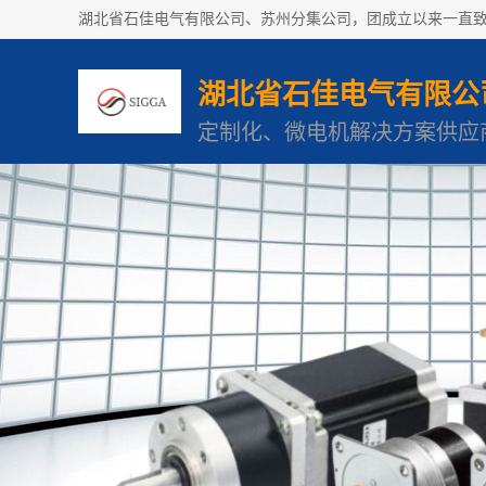
湖北省石佳电气有限公
定制化、微电机解决方案供应