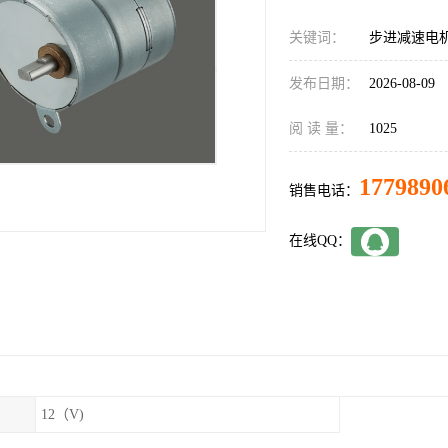
关键词：
步进减速电
发布日期：
2026-08-09
阅 读 量：
1025
1779890
销售电话：
在线QQ：
12（V)