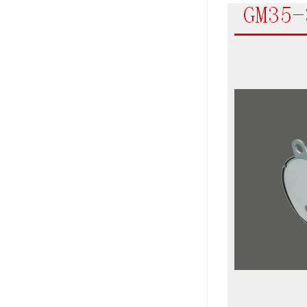
外转子无刷直流
无刷直流电机
直流有刷电机