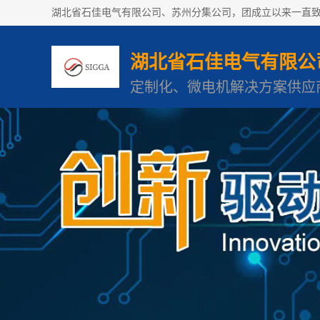
湖北省石佳电气有限公
定制化、微电机解决方案供应