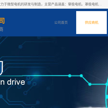
湖北省石佳电气有限公司、苏州分集公司，团成立以来一直致力于微型电机的研发与制造，主营产品涵盖：窜极电机、罩极电机、PM步进电机、永磁减速步进电机、直流有刷电机、直流无刷电机等，提供产品的同时参与客户的产品研发，提供最优电机解决方案。
司
公司首页
供应商机
商
产品知识
客户案例