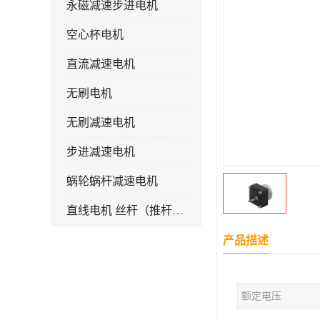
永磁减速步进电机
空心杯电机
直流减速电机
无刷电机
无刷减速电机
步进减速电机
蜗轮蜗杆减速电机
直线电机 丝杆（推杆）电机
电机厂
产品描述
串激电机
额定电压
直线步进电机