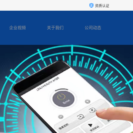
资质认证
企业视频
关于我们
公司动态
联系方式